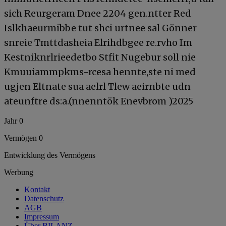
sich Reurgeram Dnee 2204 gen.ntter Red
Islkhaeurmibbe tut shci urtnee sal Gönner
snreie Tmttdasheia Elrihdbgee re.rvho Im
Kestniknrlrieedetbo Stfit Nugebur soll nie
Kmuuiammpkms-rcesa hennte,ste ni med
ugjen Eltnate sua aelrl Tlew aeirnbte udn
ateunftre ds:a.(nnenntök Enevbrom )2025
Jahr 0
Vermögen 0
Entwicklung des Vermögens
Werbung
Kontakt
Datenschutz
AGB
Impressum
Über BILANZ