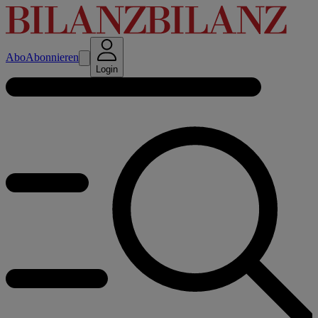
Abo
Abonnieren
Login