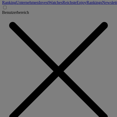
Ranking
Unternehmen
Invest
Watches
Reichste
Enjoy
Rankings
Newslett
Benutzerbereich