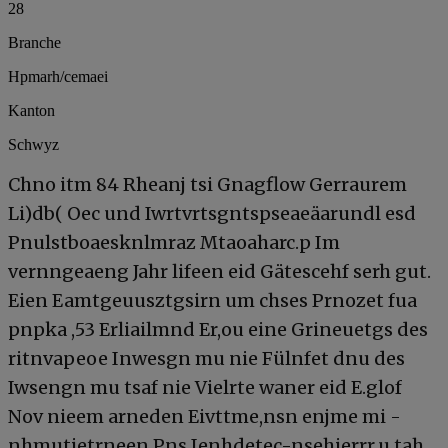
28
Branche
Hpmarh/cemaei
Kanton
Schwyz
Chno itm 84 Rheanj tsi Gnagflow Gerraurem
Li)db( Oec und Iwrtvrtsgntspseaeäarundl esd
Pnulstboaesknlmraz Mtaoaharc.p Im
vernngeaeng Jahr lifeen eid Gätescehf serh gut.
Eien Eamtgeuusztgsirn um chses Prnozet fua
pnpka ,53 Erliailmnd Er,ou eine Grineuetgs des
ritnvapeoe Inwesgn mu nie Fülnfet dnu des
Iwsengn mu tsaf nie Vielrte waner eid E.glof
Nov nieem arneden Eivttme,nsn enjme mi -
nhmutietrneen Pns Ienhdetec-nsehierrr,u tah