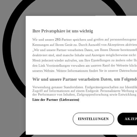
Ihre Privatsphäre ist uns wichtig
Wir und unsere
293
-Partner speichern und greifen auf personenbezogene
Kennungen auf Ihrem Gerät zu. Durch Auswahl von Akzeptieren aktiviere
„Wir und unsere Partner verarbeiten Daten, um Ihnen Dienste bereitzust
deaktiviert sind, sind manche Inhalte und Anzeigen möglicherweise nicht 
Menü jederzeit wieder aufrufen, um Ihre Einstellungen zu ändern oder Ih
den Link Voreinstellungen verwalten am unteren Rand der Webseite klicke
unseres Website. Weitere Informationen finden Sie in unserer Datenschutz
Wir und unsere Partner verarbeiten Daten, um Folgendes
Verwendung genauer Standortdaten. Endgeräteeigenschaften zur Identifik
Zugriff auf Informationen auf einem Endgerät. Personalisierte Werbung 
der Performance von Inhalten, Zielgruppenforschung sowie Entwicklun
Liste der Partner (Lieferanten)
EINSTELLUNGEN
AKZEP