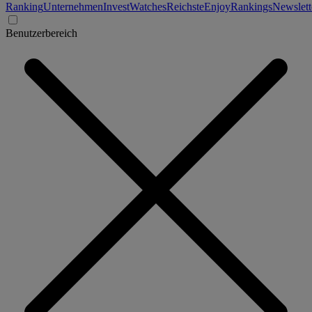
Ranking
Unternehmen
Invest
Watches
Reichste
Enjoy
Rankings
Newslett
Benutzerbereich