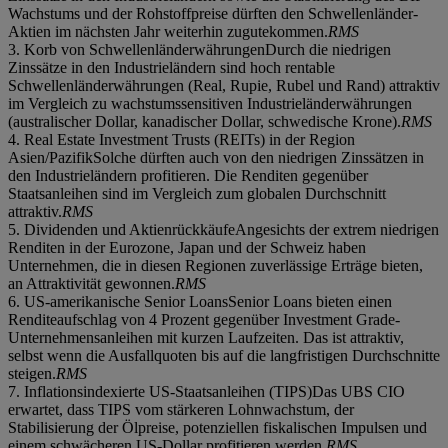
Wachstums und der Rohstoffpreise dürften den Schwellenländer-
Aktien im nächsten Jahr weiterhin zugutekommen.
RMS
3. Korb von SchwellenländerwährungenDurch die niedrigen
Zinssätze in den Industrieländern sind hoch rentable
Schwellenländerwährungen (Real, Rupie, Rubel und Rand) attraktiv
im Vergleich zu wachstumssensitiven Industrieländerwährungen
(australischer Dollar, kanadischer Dollar, schwedische Krone).
RMS
4. Real Estate Investment Trusts (REITs) in der Region
Asien/PazifikSolche dürften auch von den niedrigen Zinssätzen in
den Industrieländern profitieren. Die Renditen gegenüber
Staatsanleihen sind im Vergleich zum globalen Durchschnitt
attraktiv.
RMS
5. Dividenden und AktienrückkäufeAngesichts der extrem niedrigen
Renditen in der Eurozone, Japan und der Schweiz haben
Unternehmen, die in diesen Regionen zuverlässige Erträge bieten,
an Attraktivität gewonnen.
RMS
6. US-amerikanische Senior LoansSenior Loans bieten einen
Renditeaufschlag von 4 Prozent gegenüber Investment Grade-
Unternehmensanleihen mit kurzen Laufzeiten. Das ist attraktiv,
selbst wenn die Ausfallquoten bis auf die langfristigen Durchschnitte
steigen.
RMS
7. Inflationsindexierte US-Staatsanleihen (TIPS)Das UBS CIO
erwartet, dass TIPS vom stärkeren Lohnwachstum, der
Stabilisierung der Ölpreise, potenziellen fiskalischen Impulsen und
einem schwächeren US-Dollar profitieren werden.
RMS