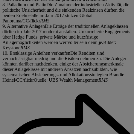
8. Palladium und PlatinDie Zunahme der industriellen Aktivität, die
politische Unsicherheit und die sinkenden Realzinsen dürften die
beiden Edelmetalle im Jahr 2017 stützen.Global
Panorama/CC/flickr
RMS
9. Alternative AnlagenDie Erträge der traditionellen Anlageklassen
dürften im Jahr 2017 moderat ausfallen. Unkorrelierte Engagements
über Hedge Funds, private Märkte und kurzfristige
Anlagemöglichkeiten werden wertvoller sein denn je.Bilder:
Keystone
RMS
10. Erstklassige Anleihen verkaufenDie Renditen sind
vernachlässigbar niedrig und die Risiken nehmen zu. Die Anleger
könnten darüber nachdenken, einige der Absicherungsmerkmale
dieser Anlageklasse mit anderen Ansätzen nachzubilden, wie
systematischen Absicherungs- und Allokationsstrategien.Brandie
Heinel/CC/flickrQuelle: UBS Wealth Management
RMS