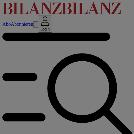
Abo
Abonnieren
Login