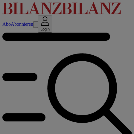
Abo
Abonnieren
Login