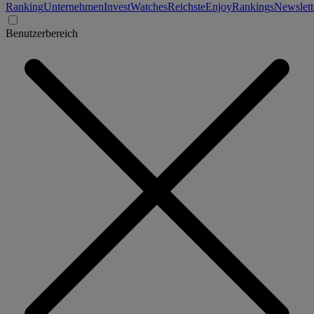
Ranking
Unternehmen
Invest
Watches
Reichste
Enjoy
Rankings
Newslett
Benutzerbereich