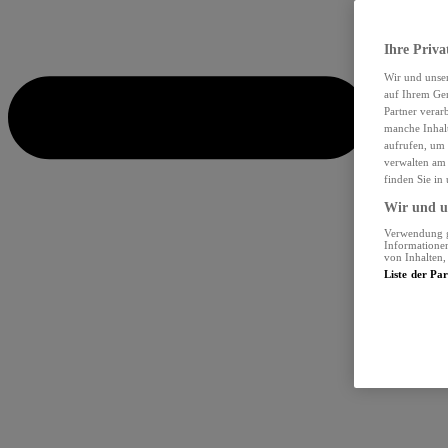
Ihre Priva
Wir und unse
auf Ihrem Ger
Partner verar
manche Inhalt
aufrufen, um 
verwalten am 
finden Sie in
Wir und un
Verwendung ge
Informationen
von Inhalten
Liste der Pa