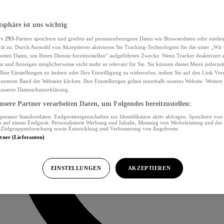
tsphäre ist uns wichtig
re
293
-Partner speichern und greifen auf personenbezogene Daten wie Browserdaten oder eind
ät zu. Durch Auswahl von Akzeptieren aktivieren Sie Tracking-Technologien für die unter „Wir
beiten Daten, um Ihnen Dienste bereitzustellen“ aufgeführten Zwecke. Wenn Tracker deaktiviert s
e und Anzeigen möglicherweise nicht mehr so relevant für Sie. Sie können dieses Menü jederzei
Ihre Einstellungen zu ändern oder Ihre Einwilligung zu widerrufen, indem Sie auf den Link Vor
unteren Rand der Webseite klicken. Ihre Einstellungen gelten innerhalb unseres Website. Weiter
 unserer Datenschutzerklärung.
sere Partner verarbeiten Daten, um Folgendes bereitzustellen:
nauer Standortdaten. Endgeräteeigenschaften zur Identifikation aktiv abfragen. Speichern von 
 auf einem Endgerät. Personalisierte Werbung und Inhalte, Messung von Werbeleistung und der
, Zielgruppenforschung sowie Entwicklung und Verbesserung von Angeboten.
rtner (Lieferanten)
EINSTELLUNGEN
AKZEPTIEREN