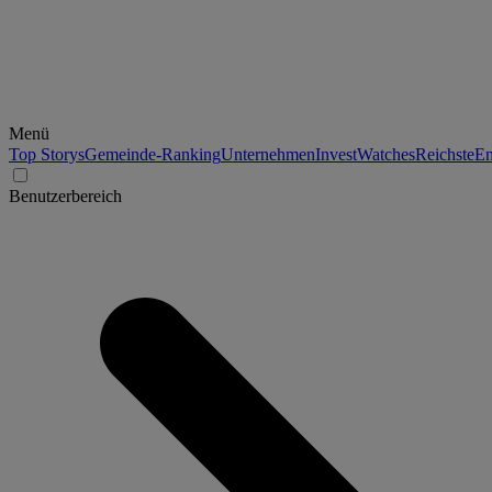
Menü
Top Storys
Gemeinde-Ranking
Unternehmen
Invest
Watches
Reichste
En
Benutzerbereich