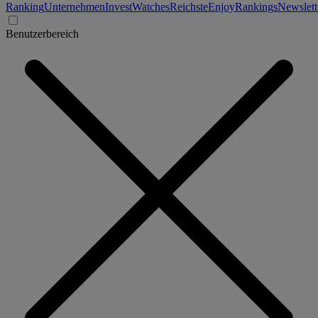
Ranking
Unternehmen
Invest
Watches
Reichste
Enjoy
Rankings
Newslett
Benutzerbereich