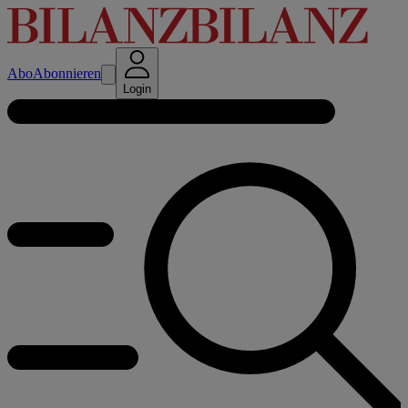
Abo
Abonnieren
Login