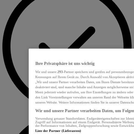
Ihre Privatsphäre ist uns wichtig
Wir und unsere
293
-Partner speichern und greifen auf personenbezoge
Kennungen auf Ihrem Gerät zu. Durch Auswahl von Akzeptieren aktivie
„Wir und unsere Partner verarbeiten Daten, um Ihnen Dienste bereitzu
deaktiviert sind, sind manche Inhalte und Anzeigen möglicherweise nich
Menü jederzeit wieder aufrufen, um Ihre Einstellungen zu ändern oder
den Link Voreinstellungen verwalten am unteren Rand der Webseite klic
unseres Website. Weitere Informationen finden Sie in unserer Datensch
Wir und unsere Partner verarbeiten Daten, um Folgend
Verwendung genauer Standortdaten. Endgeräteeigenschaften zur Identif
Zugriff auf Informationen auf einem Endgerät. Personalisierte Werbu
der Performance von Inhalten, Zielgruppenforschung sowie Entwickl
Liste der Partner (Lieferanten)