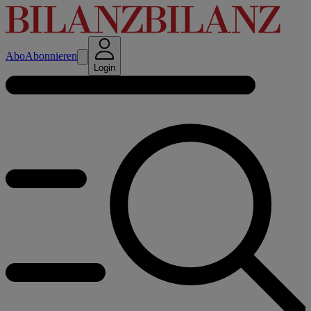
Abo
Abonnieren
Login