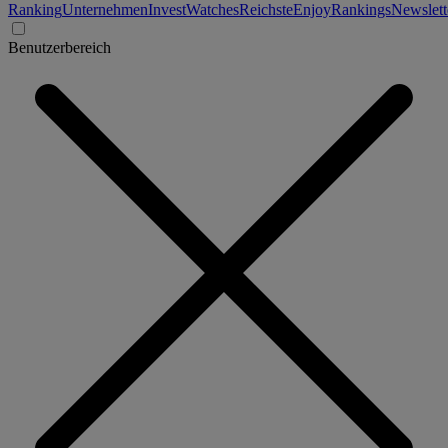
Ranking
Unternehmen
Invest
Watches
Reichste
Enjoy
Rankings
Newslett
Benutzerbereich