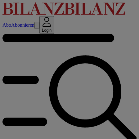
Abo
Abonnieren
Login