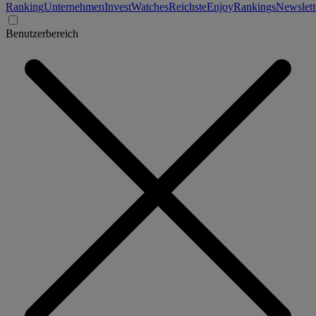
Ranking
Unternehmen
Invest
Watches
Reichste
Enjoy
Rankings
Newslett
Benutzerbereich