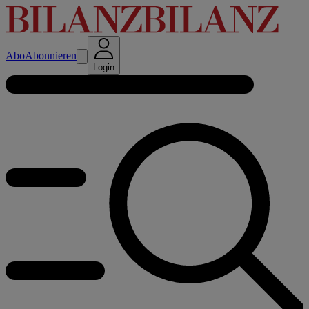
Abo
Abonnieren
Login