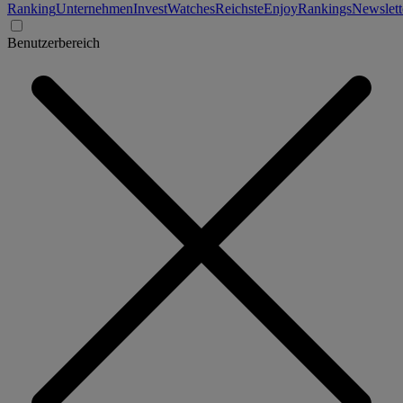
Ranking
Unternehmen
Invest
Watches
Reichste
Enjoy
Rankings
Newslett
Benutzerbereich