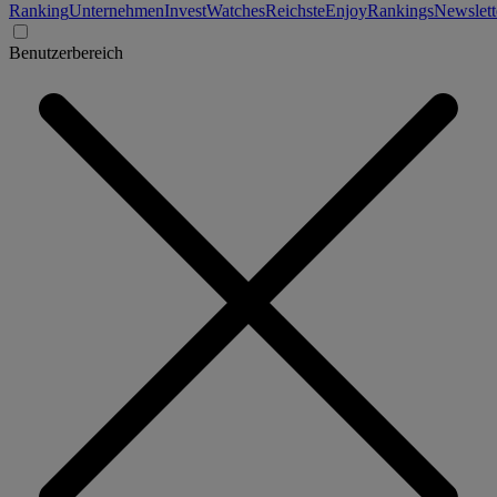
Ranking
Unternehmen
Invest
Watches
Reichste
Enjoy
Rankings
Newslett
Benutzerbereich