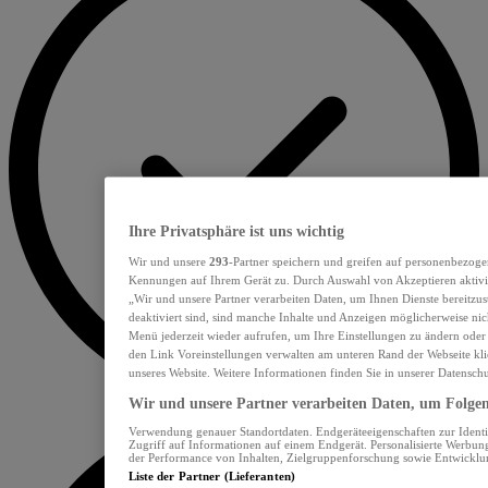
Ihre Privatsphäre ist uns wichtig
Wir und unsere
293
-Partner speichern und greifen auf personenbezoge
Kennungen auf Ihrem Gerät zu. Durch Auswahl von Akzeptieren aktivie
„Wir und unsere Partner verarbeiten Daten, um Ihnen Dienste bereitzu
deaktiviert sind, sind manche Inhalte und Anzeigen möglicherweise nich
Menü jederzeit wieder aufrufen, um Ihre Einstellungen zu ändern oder
den Link Voreinstellungen verwalten am unteren Rand der Webseite klic
unseres Website. Weitere Informationen finden Sie in unserer Datensch
Wir und unsere Partner verarbeiten Daten, um Folgend
Verwendung genauer Standortdaten. Endgeräteeigenschaften zur Identif
Zugriff auf Informationen auf einem Endgerät. Personalisierte Werbu
der Performance von Inhalten, Zielgruppenforschung sowie Entwickl
Liste der Partner (Lieferanten)