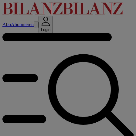
Abo
Abonnieren
Login