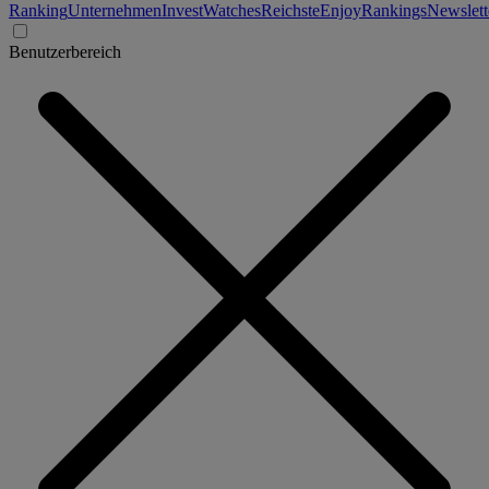
Ranking
Unternehmen
Invest
Watches
Reichste
Enjoy
Rankings
Newslett
Benutzerbereich