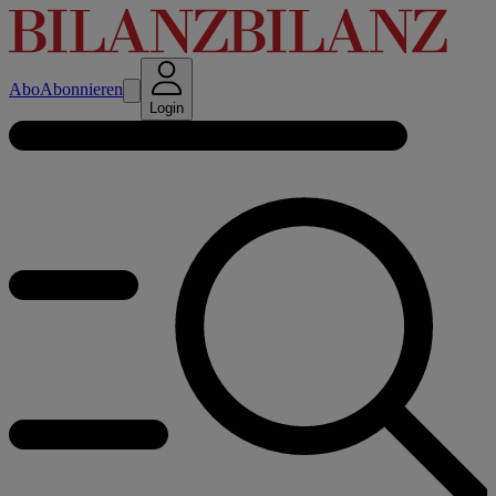
Abo
Abonnieren
Login